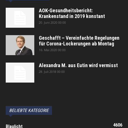
AOK-Gesundheitsbericht:
Krankenstand in 2019 konstant
20. Juni 2020 00:00
Geschafft – Vereinfachte Regelungen
für Corona-Lockerungen ab Montag
16. Mai 2020 00:00
Alexandra M. aus Eutin wird vermisst
28. Juli 2018 00:00
автоновости
Android Auto
Apple CarPlay
Обзор Toyota RAV4 2026
Subaru Forester Wilderness 2026 года
Volkswagen Tiguan SEL R-Line Turbo 2026
BELIEBTE KATEGORIE
4606
Blaulicht