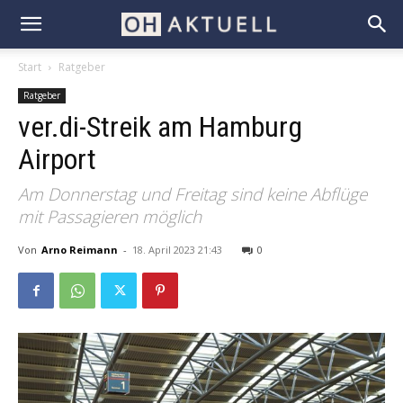
Start
Ratgeber
Ratgeber
ver.di-Streik am Hamburg
Airport
Am Donnerstag und Freitag sind keine Abflüge
mit Passagieren möglich
Von
Arno Reimann
-
18. April 2023 21:43
0