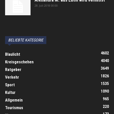
28. Juli 2018 00:00
автоновости
Android Auto
Apple CarPlay
Обзор Toyota RAV4 2026
Subaru Forester Wilderness 2026 года
Volkswagen Tiguan SEL R-Line Turbo 2026
BELIEBTE KATEGORIE
4602
Blaulicht
4040
Kreisgeschehen
3649
Ratgeber
1826
Verkehr
1535
Sport
1090
Kultur
965
Allgemein
220
Tourismus