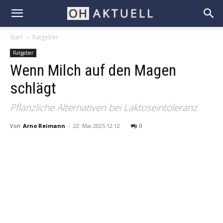
Start
Ratgeber
Ratgeber
Wenn Milch auf den Magen
schlägt
Pflanzliche Alternativen bei Laktoseintoleranz
Von
Arno Reimann
-
22. Mai 2025 12:12
0