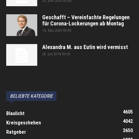
20. Juni 2020 00:00
Geschafft – Vereinfachte Regelungen
für Corona-Lockerungen ab Montag
16. Mai 2020 00:00
Alexandra M. aus Eutin wird vermisst
28. Juli 2018 00:00
автоновости
Android Auto
Apple CarPlay
Обзор Toyota RAV4 2026
Subaru Forester Wilderness 2026 года
Volkswagen Tiguan SEL R-Line Turbo 2026
BELIEBTE KATEGORIE
4605
Blaulicht
4042
Kreisgeschehen
3650
Ratgeber