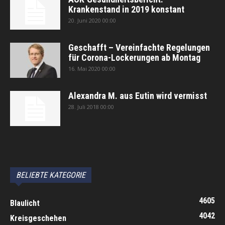
Krankenstand in 2019 konstant
20. Juni 2020 00:00
Geschafft – Vereinfachte Regelungen
für Corona-Lockerungen ab Montag
16. Mai 2020 00:00
Alexandra M. aus Eutin wird vermisst
28. Juli 2018 00:00
автоновости
Android Auto
Apple CarPlay
Обзор Toyota RAV4 2026
Subaru Forester Wilderness 2026 года
Volkswagen Tiguan SEL R-Line Turbo 2026
BELIEBTE KATEGORIE
4605
Blaulicht
4042
Kreisgeschehen