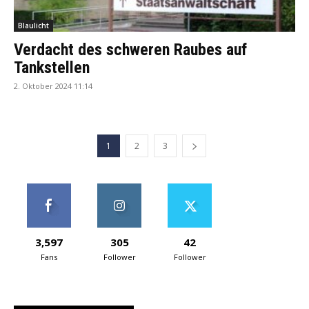
Blaulicht
Verdacht des schweren Raubes auf
Tankstellen
2. Oktober 2024 11:14
1
2
3
3,597
305
42
Fans
Follower
Follower