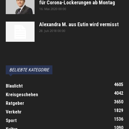
für Corona-Lockerungen ab Montag
16. Mai 2020 00:00
Alexandra M. aus Eutin wird vermisst
28. Juli 2018 00:00
автоновости
Android Auto
Apple CarPlay
Обзор Toyota RAV4 2026
Subaru Forester Wilderness 2026 года
Volkswagen Tiguan SEL R-Line Turbo 2026
BELIEBTE KATEGORIE
4605
Blaulicht
4042
Kreisgeschehen
3650
Ratgeber
1829
Verkehr
1536
Sport
1090