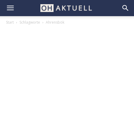
Start
Schlagworte
Ahrensbök