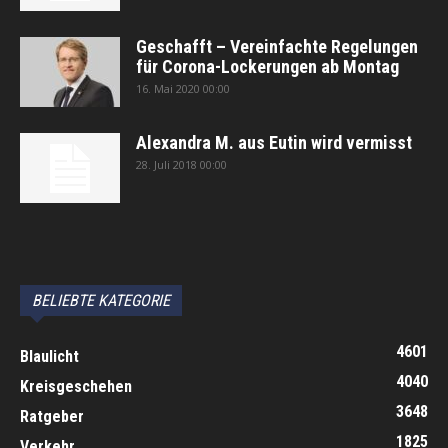
Geschafft – Vereinfachte Regelungen
für Corona-Lockerungen ab Montag
16. Mai 2020 00:00
Alexandra M. aus Eutin wird vermisst
28. Juli 2018 00:00
автоновости
Android Auto
Apple CarPlay
Обзор Toyota RAV4 2026
Subaru Forester Wilderness 2026 года
Volkswagen Tiguan SEL R-Line Turbo 2026
BELIEBTE KATEGORIE
4601
Blaulicht
4040
Kreisgeschehen
3648
Ratgeber
1825
Verkehr