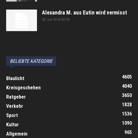
Alexandra M. aus Eutin wird vermisst
28. Juli 2018 00:00
автоновости
Android Auto
Apple CarPlay
Обзор Toyota RAV4 2026
Subaru Forester Wilderness 2026 года
Volkswagen Tiguan SEL R-Line Turbo 2026
BELIEBTE KATEGORIE
4605
Blaulicht
4040
Kreisgeschehen
3650
Ratgeber
1828
Verkehr
1536
Sport
1090
Kultur
965
Allgemein