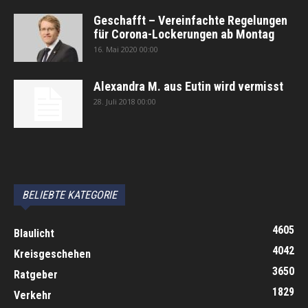
Geschafft – Vereinfachte Regelungen
für Corona-Lockerungen ab Montag
16. Mai 2020 00:00
Alexandra M. aus Eutin wird vermisst
28. Juli 2018 00:00
автоновости
Android Auto
Apple CarPlay
Обзор Toyota RAV4 2026
Subaru Forester Wilderness 2026 года
Volkswagen Tiguan SEL R-Line Turbo 2026
BELIEBTE KATEGORIE
4605
Blaulicht
4042
Kreisgeschehen
3650
Ratgeber
1829
Verkehr