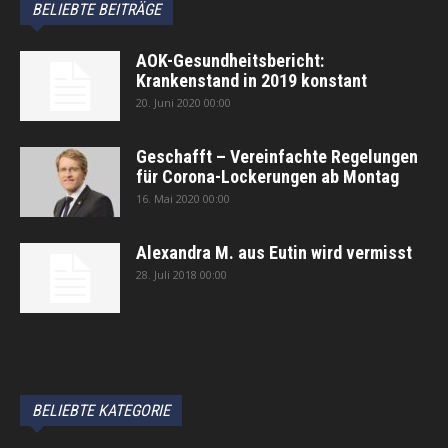
BELIEBTE BEITRÄGE
AOK-Gesundheitsbericht:
Krankenstand in 2019 konstant
20. Juni 2020 00:00
Geschafft – Vereinfachte Regelungen
für Corona-Lockerungen ab Montag
16. Mai 2020 00:00
Alexandra M. aus Eutin wird vermisst
28. Juli 2018 00:00
автоновости
Android Auto
Apple CarPlay
Обзор Toyota RAV4 2026
Subaru Forester Wilderness 2026 года
Volkswagen Tiguan SEL R-Line Turbo 2026
BELIEBTE KATEGORIE