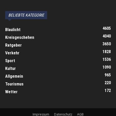
автоновости
Android Auto
Apple CarPlay
Обзор Toyota RAV4 2026
Subaru Forester Wilderness 2026 года
Volkswagen Tiguan SEL R-Line Turbo 2026
BELIEBTE KATEGORIE
4605
Blaulicht
4040
Kreisgeschehen
3650
Ratgeber
1828
Verkehr
1536
Sport
1090
Kultur
965
Allgemein
220
Tourismus
172
Wetter
Impressum
Datenschutz
AGB