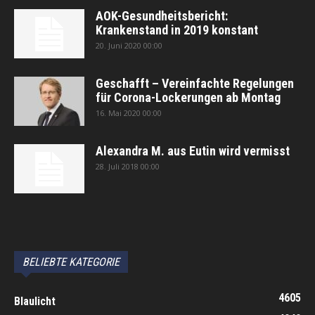
AOK-Gesundheitsbericht:
Krankenstand in 2019 konstant
20. Juni 2020 00:00
Geschafft – Vereinfachte Regelungen
für Corona-Lockerungen ab Montag
16. Mai 2020 00:00
Alexandra M. aus Eutin wird vermisst
28. Juli 2018 00:00
автоновости
Android Auto
Apple CarPlay
Обзор Toyota RAV4 2026
Subaru Forester Wilderness 2026 года
Volkswagen Tiguan SEL R-Line Turbo 2026
BELIEBTE KATEGORIE
4605
Blaulicht