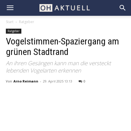
Start
Ratgeber
Ratgeber
Vogelstimmen-Spaziergang am
grünen Stadtrand
An ihren Gesängen kann man die versteckt
lebenden Vogelarten erkennen
Von
Arno Reimann
-
29. April 2025 13:13
0