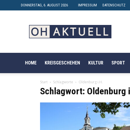
DONNERSTAG, 6. AUGUST 2026
IMPRESSUM
DATENSCHUTZ
OH-
AKTUELL
HOME
KREISGESCHEHEN
KULTUR
SPORT
Start
Schlagworte
Oldenburg i.H.
Schlagwort: Oldenburg i