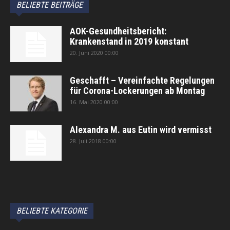
BELIEBTE BEITRÄGE
AOK-Gesundheitsbericht:
Krankenstand in 2019 konstant
20. Juni 2020 00:00
Geschafft – Vereinfachte Regelungen
für Corona-Lockerungen ab Montag
16. Mai 2020 00:00
Alexandra M. aus Eutin wird vermisst
28. Juli 2018 00:00
автоновости
Android Auto
Apple CarPlay
Обзор Toyota RAV4 2026
Subaru Forester Wilderness 2026 года
Volkswagen Tiguan SEL R-Line Turbo 2026
BELIEBTE KATEGORIE