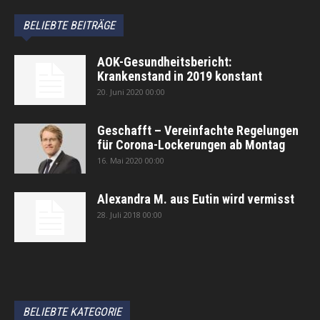
BELIEBTE BEITRÄGE
AOK-Gesundheitsbericht:
Krankenstand in 2019 konstant
20. Juni 2020 00:00
Geschafft – Vereinfachte Regelungen
für Corona-Lockerungen ab Montag
16. Mai 2020 00:00
Alexandra M. aus Eutin wird vermisst
28. Juli 2018 00:00
автоновости
Android Auto
Apple CarPlay
Обзор Toyota RAV4 2026
Subaru Forester Wilderness 2026 года
Volkswagen Tiguan SEL R-Line Turbo 2026
BELIEBTE KATEGORIE