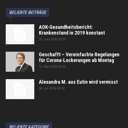
BELIEBTE BEITRÄGE
AOK-Gesundheitsbericht:
Krankenstand in 2019 konstant
20. Juni 2020 00:00
Geschafft – Vereinfachte Regelungen
für Corona-Lockerungen ab Montag
16. Mai 2020 00:00
Alexandra M. aus Eutin wird vermisst
28. Juli 2018 00:00
автоновости
Android Auto
Apple CarPlay
Обзор Toyota RAV4 2026
Subaru Forester Wilderness 2026 года
Volkswagen Tiguan SEL R-Line Turbo 2026
BELIEBTE KATEGORIE