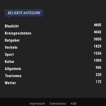
автоновости
Android Auto
Apple CarPlay
Обзор Toyota RAV4 2026
Subaru Forester Wilderness 2026 года
Volkswagen Tiguan SEL R-Line Turbo 2026
BELIEBTE KATEGORIE
4605
Blaulicht
4042
Kreisgeschehen
3650
Ratgeber
1829
Verkehr
1536
Sport
1090
Kultur
965
Allgemein
220
Tourismus
172
Wetter
Impressum
Datenschutz
AGB