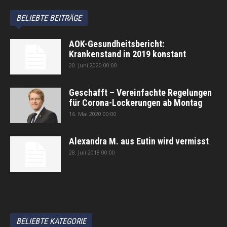
BELIEBTE BEITRÄGE
AOK-Gesundheitsbericht:
Krankenstand in 2019 konstant
20. Juni 2020 00:00
Geschafft – Vereinfachte Regelungen
für Corona-Lockerungen ab Montag
16. Mai 2020 00:00
Alexandra M. aus Eutin wird vermisst
28. Juli 2018 00:00
автоновости
Android Auto
Apple CarPlay
Обзор Toyota RAV4 2026
Subaru Forester Wilderness 2026 года
Volkswagen Tiguan SEL R-Line Turbo 2026
BELIEBTE KATEGORIE