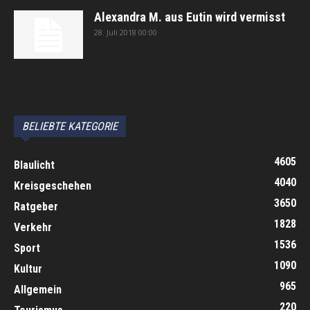
Alexandra M. aus Eutin wird vermisst
28. Juli 2018 00:00
автоновости
Android Auto
Apple CarPlay
Обзор Toyota RAV4 2026
Subaru Forester Wilderness 2026 года
Volkswagen Tiguan SEL R-Line Turbo 2026
BELIEBTE KATEGORIE
4605
Blaulicht
4040
Kreisgeschehen
3650
Ratgeber
1828
Verkehr
1536
Sport
1090
Kultur
965
Allgemein
220