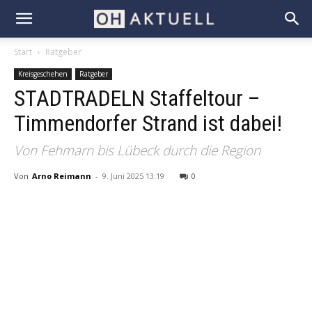
Start
Ratgeber
Kreisgeschehen
Ratgeber
STADTRADELN Staffeltour –
Timmendorfer Strand ist dabei!
Von Fehmarn bis Lübeck durch die Region
Von
Arno Reimann
-
9. Juni 2025 13:19
0