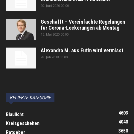
20. Juni 2020 00:00
Geschafft – Vereinfachte Regelungen
für Corona-Lockerungen ab Montag
16. Mai 2020 00:00
Alexandra M. aus Eutin wird vermisst
28. Juli 2018 00:00
автоновости
Android Auto
Apple CarPlay
Обзор Toyota RAV4 2026
Subaru Forester Wilderness 2026 года
Volkswagen Tiguan SEL R-Line Turbo 2026
BELIEBTE KATEGORIE
4603
Blaulicht
4040
Kreisgeschehen
3650
Ratgeber