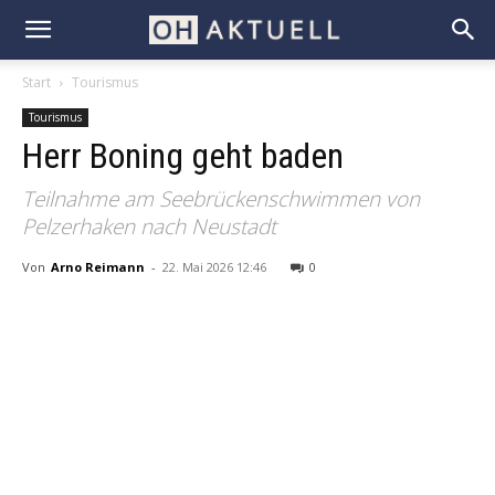
Start
Tourismus
Tourismus
Herr Boning geht baden
Teilnahme am Seebrückenschwimmen von
Pelzerhaken nach Neustadt
Von
Arno Reimann
-
22. Mai 2026 12:46
0