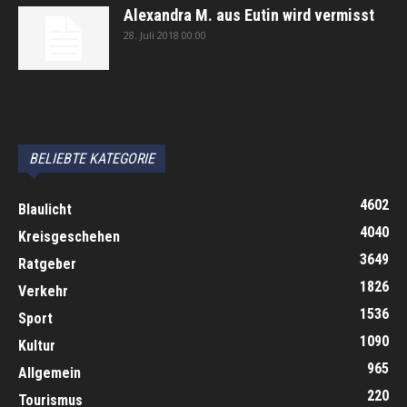
Alexandra M. aus Eutin wird vermisst
28. Juli 2018 00:00
автоновости
Android Auto
Apple CarPlay
Обзор Toyota RAV4 2026
Subaru Forester Wilderness 2026 года
Volkswagen Tiguan SEL R-Line Turbo 2026
BELIEBTE KATEGORIE
4602
Blaulicht
4040
Kreisgeschehen
3649
Ratgeber
1826
Verkehr
1536
Sport
1090
Kultur
965
Allgemein
220
Tourismus