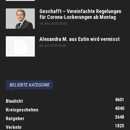
Geschafft – Vereinfachte Regelungen
für Corona-Lockerungen ab Montag
16. Mai 2020 00:00
Alexandra M. aus Eutin wird vermisst
28. Juli 2018 00:00
автоновости
Android Auto
Apple CarPlay
Обзор Toyota RAV4 2026
Subaru Forester Wilderness 2026 года
Volkswagen Tiguan SEL R-Line Turbo 2026
BELIEBTE KATEGORIE
4601
Blaulicht
4040
Kreisgeschehen
3648
Ratgeber
1825
Verkehr