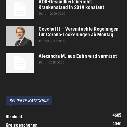
AOK-Gesundheitsbericht:
Krankenstand in 2019 konstant
20. Juni 2020 00:00
Geschafft – Vereinfachte Regelungen
für Corona-Lockerungen ab Montag
16. Mai 2020 00:00
Alexandra M. aus Eutin wird vermisst
28. Juli 2018 00:00
автоновости
Android Auto
Apple CarPlay
Обзор Toyota RAV4 2026
Subaru Forester Wilderness 2026 года
Volkswagen Tiguan SEL R-Line Turbo 2026
BELIEBTE KATEGORIE
4605
Blaulicht
4040
Kreisgeschehen