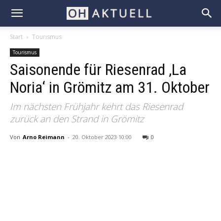
Start
Tourismus
Tourismus
Saisonende für Riesenrad ‚La
Noria‘ in Grömitz am 31. Oktober
Im nächsten Frühjahr kehrt das Riesenrad
zurück an den Strand in Grömitz
Von
Arno Reimann
-
20. Oktober 2023 10:00
0