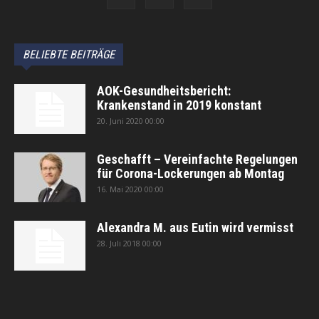
BELIEBTE BEITRÄGE
AOK-Gesundheitsbericht:
Krankenstand in 2019 konstant
20. Juni 2020 00:00
Geschafft – Vereinfachte Regelungen
für Corona-Lockerungen ab Montag
16. Mai 2020 00:00
Alexandra M. aus Eutin wird vermisst
28. Juli 2018 00:00
автоновости
Android Auto
Apple CarPlay
Обзор Toyota RAV4 2026
Subaru Forester Wilderness 2026 года
Volkswagen Tiguan SEL R-Line Turbo 2026