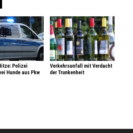
itze: Polizei
Verkehrsunfall mit Verdacht
wei Hunde aus Pkw
der Trunkenheit