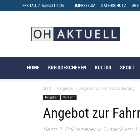
FREITAG, 7. AUGUST 2026
IMPRESSUM
DATENSCHUTZ
AGB
OH-
AKTUELL
HOME
KREISGESCHEHEN
KULTUR
SPORT
Start
Ratgeber
Angebot zur Fahrradcodierung
Ratgeber
Verkehr
Angebot zur Fahr
Beim 3. Polizeirevier in Lübeck am 17.