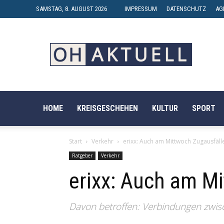
SAMSTAG, 8. AUGUST 2026
IMPRESSUM
DATENSCHUTZ
AG
OH-
AKTUELL
HOME
KREISGESCHEHEN
KULTUR
SPORT
Start
Verkehr
erixx: Auch am Mittwoch Zugausfäll
Ratgeber
Verkehr
erixx: Auch am M
Davon betroffen: Verbindungen zwis