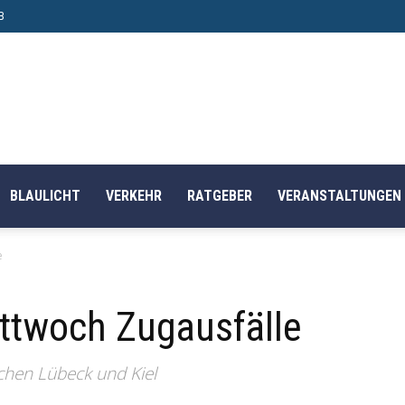
B
BLAULICHT
VERKEHR
RATGEBER
VERANSTALTUNGEN
e
ittwoch Zugausfälle
chen Lübeck und Kiel