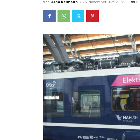
Von
Arno Reimann
-
25. November 2025 20:56
0