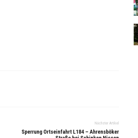
Nächster Artikel
Sperrung Ortseinfahrt L184 – Ahrensböker
Straße bei Schinken Nissen