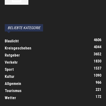
автоновости
Android Auto
Apple CarPlay
Обзор Toyota RAV4 2026
Subaru Forester Wilderness 2026 года
Volkswagen Tiguan SEL R-Line Turbo 2026
BELIEBTE KATEGORIE
4606
Blaulicht
4044
Kreisgeschehen
3652
Ratgeber
1830
Verkehr
1537
Sport
1090
Kultur
966
Allgemein
221
Tourismus
172
Wetter