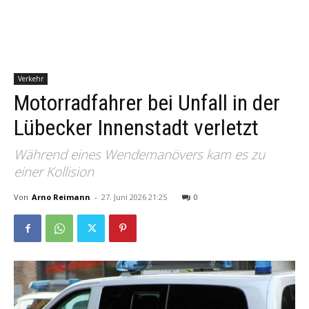
Verkehr
Motorradfahrer bei Unfall in der
Lübecker Innenstadt verletzt
Während eines Wendemanövers kam es zu
einer Kollision
Von
Arno Reimann
-
27. Juni 2026 21:25
0