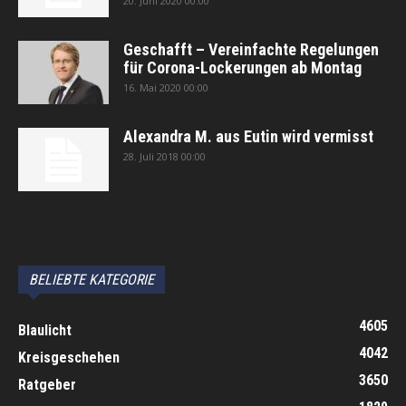
20. Juni 2020 00:00
Geschafft – Vereinfachte Regelungen
für Corona-Lockerungen ab Montag
16. Mai 2020 00:00
Alexandra M. aus Eutin wird vermisst
28. Juli 2018 00:00
автоновости
Android Auto
Apple CarPlay
Обзор Toyota RAV4 2026
Subaru Forester Wilderness 2026 года
Volkswagen Tiguan SEL R-Line Turbo 2026
BELIEBTE KATEGORIE
4605
Blaulicht
4042
Kreisgeschehen
3650
Ratgeber