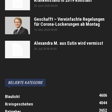
Krankenstand in 2019 konstant
20. Juni 2020 00:00
Geschafft – Vereinfachte Regelungen
für Corona-Lockerungen ab Montag
16. Mai 2020 00:00
Alexandra M. aus Eutin wird vermisst
28. Juli 2018 00:00
автоновости
Android Auto
Apple CarPlay
Обзор Toyota RAV4 2026
Subaru Forester Wilderness 2026 года
Volkswagen Tiguan SEL R-Line Turbo 2026
BELIEBTE KATEGORIE
4606
Blaulicht
4044
Kreisgeschehen
3652
Ratgeber