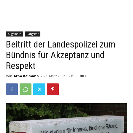
Allgemein
Ratgeber
Beitritt der Landespolizei zum
Bündnis für Akzeptanz und
Respekt
Von
Arno Reimann
-
23. März 2022 15:15
0