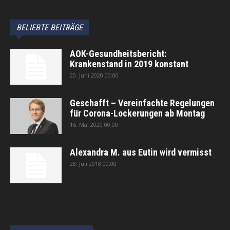
BELIEBTE BEITRÄGE
AOK-Gesundheitsbericht:
Krankenstand in 2019 konstant
20. Juni 2020 00:00
Geschafft – Vereinfachte Regelungen
für Corona-Lockerungen ab Montag
16. Mai 2020 00:00
Alexandra M. aus Eutin wird vermisst
28. Juli 2018 00:00
автоновости
Android Auto
Apple CarPlay
Обзор Toyota RAV4 2026
Subaru Forester Wilderness 2026 года
Volkswagen Tiguan SEL R-Line Turbo 2026