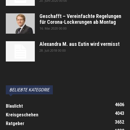
20. Juni 2020 00:00
Geschafft – Vereinfachte Regelungen
für Corona-Lockerungen ab Montag
16. Mai 2020 00:00
Alexandra M. aus Eutin wird vermisst
28. Juli 2018 00:00
автоновости
Android Auto
Apple CarPlay
Обзор Toyota RAV4 2026
Subaru Forester Wilderness 2026 года
Volkswagen Tiguan SEL R-Line Turbo 2026
BELIEBTE KATEGORIE
4606
Blaulicht
4043
Kreisgeschehen
3652
Ratgeber