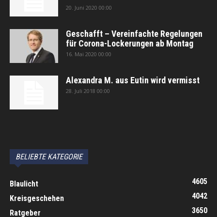
20. Juni 2020 00:00
Geschafft – Vereinfachte Regelungen
für Corona-Lockerungen ab Montag
16. Mai 2020 00:00
Alexandra M. aus Eutin wird vermisst
28. Juli 2018 00:00
автоновости
Android Auto
Apple CarPlay
Обзор Toyota RAV4 2026
Subaru Forester Wilderness 2026 года
Volkswagen Tiguan SEL R-Line Turbo 2026
BELIEBTE KATEGORIE
4605
Blaulicht
4042
Kreisgeschehen
3650
Ratgeber