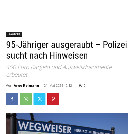
Blaulicht
95-Jähriger ausgeraubt – Polizei
sucht nach Hinweisen
450 Euro Bargeld und Ausweisdokumente
erbeutet
Von
Arno Reimann
-
21. Mai 2026 12:12
0