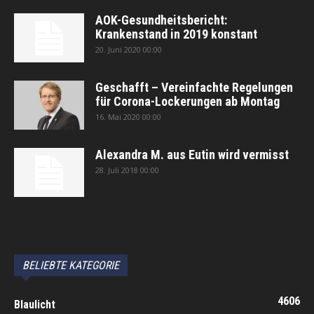
AOK-Gesundheitsbericht:
Krankenstand in 2019 konstant
20. Juni 2020 00:00
Geschafft – Vereinfachte Regelungen
für Corona-Lockerungen ab Montag
16. Mai 2020 00:00
Alexandra M. aus Eutin wird vermisst
28. Juli 2018 00:00
автоновости
Android Auto
Apple CarPlay
Обзор Toyota RAV4 2026
Subaru Forester Wilderness 2026 года
Volkswagen Tiguan SEL R-Line Turbo 2026
BELIEBTE KATEGORIE
4606
Blaulicht