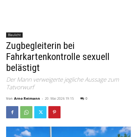
Blaulicht
Zugbegleiterin bei
Fahrkartenkontrolle sexuell
belästigt
Der Mann verweigerte jegliche Aussage zum
Tatvorwurf
Von
Arno Reimann
-
20. Mai 2026 19:15
0