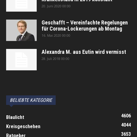
20. Juni 2020 00:00
Geschafft – Vereinfachte Regelungen
für Corona-Lockerungen ab Montag
16. Mai 2020 00:00
Alexandra M. aus Eutin wird vermisst
28. Juli 2018 00:00
автоновости
Android Auto
Apple CarPlay
Обзор Toyota RAV4 2026
Subaru Forester Wilderness 2026 года
Volkswagen Tiguan SEL R-Line Turbo 2026
BELIEBTE KATEGORIE
4606
Blaulicht
4044
Kreisgeschehen
3653
Ratgeber