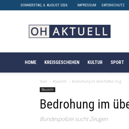
DONNERSTAG, 6. AUGUST 2026
IMPRESSUM
DATENSCHUTZ
OH-
AKTUELL
HOME
KREISGESCHEHEN
KULTUR
SPORT
Start
Blaulicht
Bedrohung im überfüllten Zug
Blaulicht
Bedrohung im übe
Bundespolizei sucht Zeugen