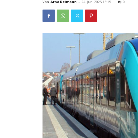
Von
Arno Reimann
-
24. Juni 2025 15:15
0