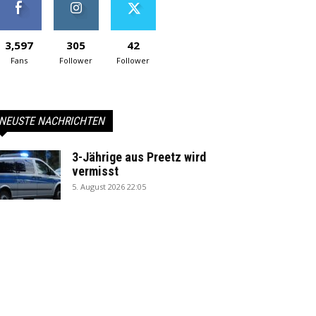
3,597
305
42
Fans
Follower
Follower
NEUSTE NACHRICHTEN
3-Jährige aus Preetz wird
vermisst
5. August 2026 22:05