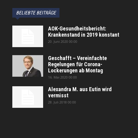
BELIEBTE BEITRÄGE
AOK-Gesundheitsbericht:
Krankenstand in 2019 konstant
20. Juni 2020 00:00
Geschafft – Vereinfachte
Regelungen für Corona-
Lockerungen ab Montag
16. Mai 2020 00:00
Alexandra M. aus Eutin wird
vermisst
28. Juli 2018 00:00
автоновости
Android Auto
Apple CarPlay
Обзор Toyota RAV4 2026
Subaru Forester Wilderness 2026 года
Volkswagen Tiguan SEL R-Line Turbo 2026