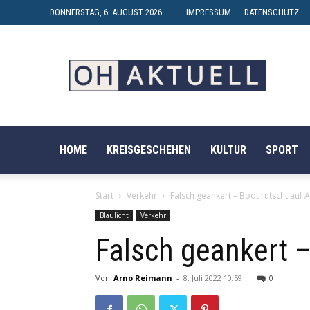
DONNERSTAG, 6. AUGUST 2026
IMPRESSUM
DATENSCHUTZ
OH-
AKTUELL
HOME
KREISGESCHEHEN
KULTUR
SPORT
Start
Verkehr
Falsch geankert – Boot rutscht auf 
Blaulicht
Verkehr
Falsch geankert –
Von
Arno Reimann
-
8. Juli 2022 10:59
0