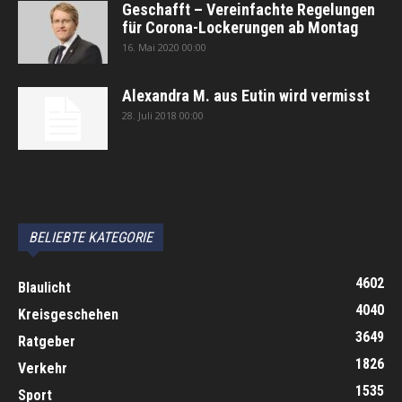
Geschafft – Vereinfachte Regelungen
für Corona-Lockerungen ab Montag
16. Mai 2020 00:00
Alexandra M. aus Eutin wird vermisst
28. Juli 2018 00:00
автоновости
Android Auto
Apple CarPlay
Обзор Toyota RAV4 2026
Subaru Forester Wilderness 2026 года
Volkswagen Tiguan SEL R-Line Turbo 2026
BELIEBTE KATEGORIE
4602
Blaulicht
4040
Kreisgeschehen
3649
Ratgeber
1826
Verkehr
1535
Sport