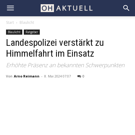
Start
Blaulicht
Blaulicht
Ratgeber
Landespolizei verstärkt zu
Himmelfahrt im Einsatz
Erhöhte Präsenz an bekannten Schwerpunkten
Von
Arno Reimann
-
8. Mai 2024 07:07
0