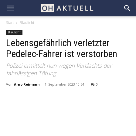
Start
Blaulicht
Blaulicht
Lebensgefährlich verletzter
Pedelec-Fahrer ist verstorben
Polizei ermittelt nun wegen Verdachts der
fahrlässigen Tötung
Von
Arno Reimann
-
1. September 2023 10:54
0