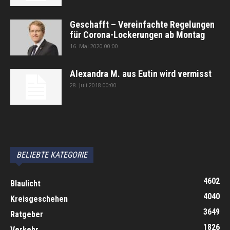
Geschafft – Vereinfachte Regelungen
für Corona-Lockerungen ab Montag
16. Mai 2020 00:00
Alexandra M. aus Eutin wird vermisst
28. Juli 2018 00:00
автоновости
Android Auto
Apple CarPlay
Обзор Toyota RAV4 2026
Subaru Forester Wilderness 2026 года
Volkswagen Tiguan SEL R-Line Turbo 2026
BELIEBTE KATEGORIE
4602
Blaulicht
4040
Kreisgeschehen
3649
Ratgeber
1826
Verkehr