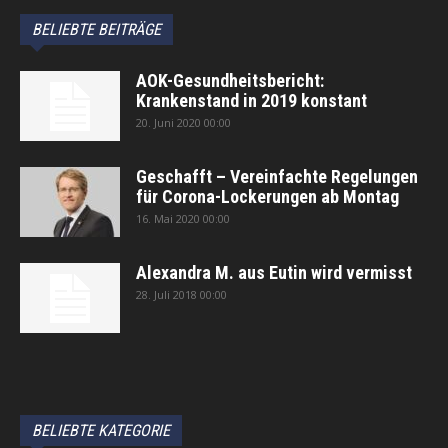
BELIEBTE BEITRÄGE
AOK-Gesundheitsbericht:
Krankenstand in 2019 konstant
20. Juni 2020 00:00
Geschafft – Vereinfachte Regelungen
für Corona-Lockerungen ab Montag
16. Mai 2020 00:00
Alexandra M. aus Eutin wird vermisst
28. Juli 2018 00:00
автоновости
Android Auto
Apple CarPlay
Обзор Toyota RAV4 2026
Subaru Forester Wilderness 2026 года
Volkswagen Tiguan SEL R-Line Turbo 2026
BELIEBTE KATEGORIE