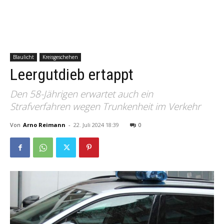
Blaulicht
Kreisgeschehen
Leergutdieb ertappt
Den 58-Jährigen erwartet auch ein
Strafverfahren wegen Trunkenheit im Verkehr
Von
Arno Reimann
-
22. Juli 2024 18:39
0