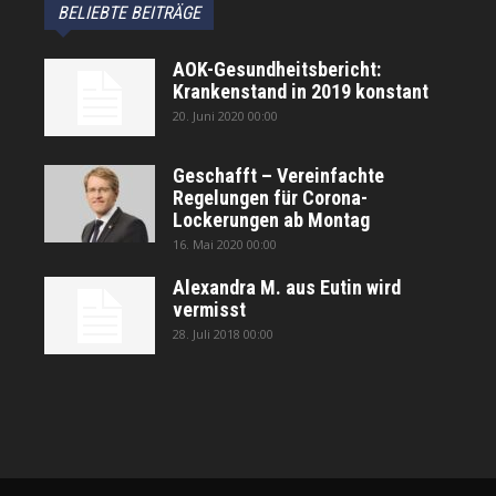
BELIEBTE BEITRÄGE
AOK-Gesundheitsbericht:
Krankenstand in 2019 konstant
20. Juni 2020 00:00
Geschafft – Vereinfachte
Regelungen für Corona-
Lockerungen ab Montag
16. Mai 2020 00:00
Alexandra M. aus Eutin wird
vermisst
28. Juli 2018 00:00
автоновости
Android Auto
Apple CarPlay
Обзор Toyota RAV4 2026
Subaru Forester Wilderness 2026 года
Volkswagen Tiguan SEL R-Line Turbo 2026