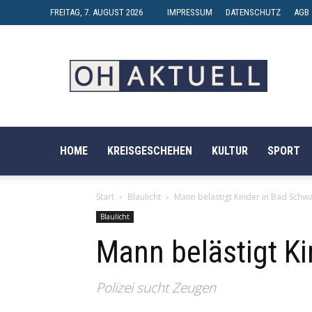
FREITAG, 7. AUGUST 2026
IMPRESSUM
DATENSCHUTZ
AGB
OH-
AKTUELL
HOME
KREISGESCHEHEN
KULTUR
SPORT
Start
Blaulicht
Mann belästigt Kinder in Bad Schw
Blaulicht
Mann belästigt K
Polizei sucht Zeugen