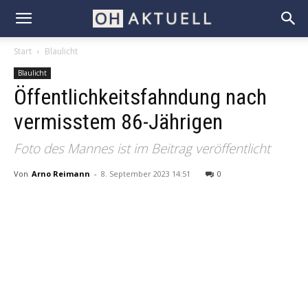
Start
Blaulicht
Blaulicht
Öffentlichkeitsfahndung nach
vermisstem 86-Jährigen
Foto des Mannes ist im Beitrag veröffentlicht
Von
Arno Reimann
-
8. September 2023 14:51
0