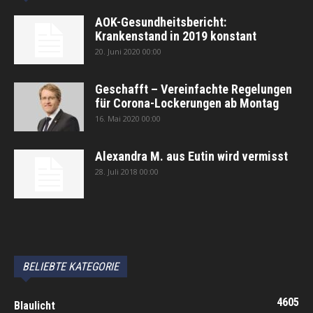
AOK-Gesundheitsbericht:
Krankenstand in 2019 konstant
20. Juni 2020 00:00
Geschafft – Vereinfachte Regelungen
für Corona-Lockerungen ab Montag
16. Mai 2020 00:00
Alexandra M. aus Eutin wird vermisst
28. Juli 2018 00:00
автоновости
Android Auto
Apple CarPlay
Обзор Toyota RAV4 2026
Subaru Forester Wilderness 2026 года
Volkswagen Tiguan SEL R-Line Turbo 2026
BELIEBTE KATEGORIE
4605
Blaulicht