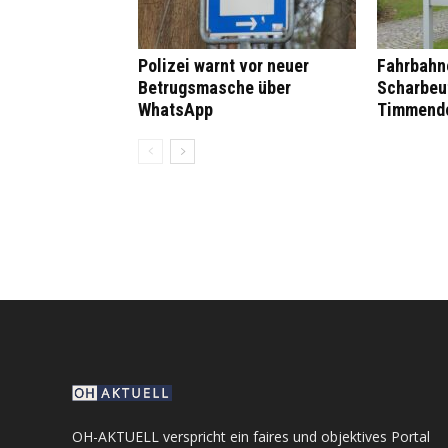
Polizei warnt vor neuer
Fahrbahn
Betrugsmasche über
Scharbeu
WhatsApp
Timmendo
OH-AKTUELL verspricht ein faires und objektives Portal