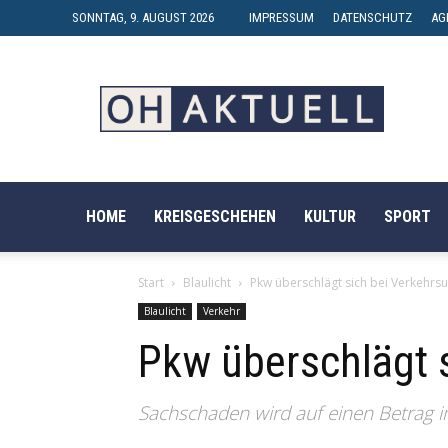
SONNTAG, 9. AUGUST 2026
IMPRESSUM
DATENSCHUTZ
AG
OH-
AKTUELL
HOME
KREISGESCHEHEN
KULTUR
SPORT
Start
Blaulicht
Pkw überschlägt sich bei Verkehrsu
Blaulicht
Verkehr
Pkw überschlägt s
Sachschaden wird auf einen Betrag im