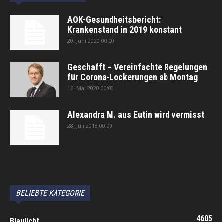
AOK-Gesundheitsbericht:
Krankenstand in 2019 konstant
20. Juni 2020 00:00
Geschafft – Vereinfachte Regelungen
für Corona-Lockerungen ab Montag
16. Mai 2020 00:00
Alexandra M. aus Eutin wird vermisst
28. Juli 2018 00:00
автоновости
Android Auto
Apple CarPlay
Обзор Toyota RAV4 2026
Subaru Forester Wilderness 2026 года
Volkswagen Tiguan SEL R-Line Turbo 2026
BELIEBTE KATEGORIE
4605
Blaulicht