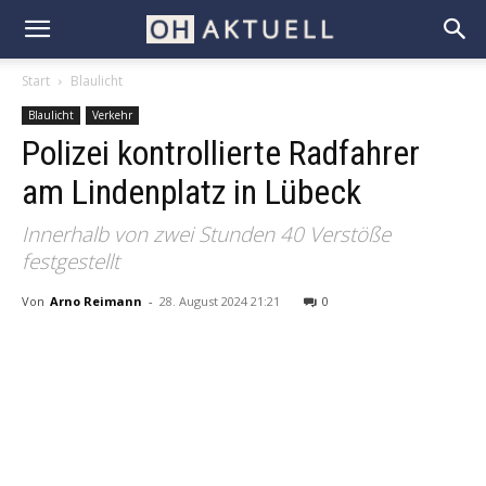
Start
Blaulicht
Blaulicht
Verkehr
Polizei kontrollierte Radfahrer
am Lindenplatz in Lübeck
Innerhalb von zwei Stunden 40 Verstöße
festgestellt
Von
Arno Reimann
-
28. August 2024 21:21
0