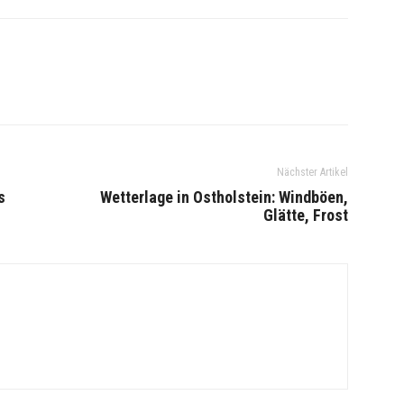
Nächster Artikel
s
Wetterlage in Ostholstein: Windböen,
Glätte, Frost