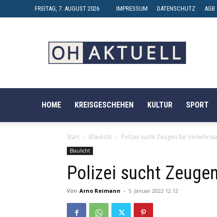
FREITAG, 7. AUGUST 2026
IMPRESSUM
DATENSCHUTZ
AGB
OH-
AKTUELL
HOME
KREISGESCHEHEN
KULTUR
SPORT
Start
Blaulicht
Polizei sucht Zeugen für Verkehrsun
Blaulicht
Polizei sucht Zeugen
Von
Arno Reimann
-
5. Januar 2022 12:12