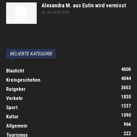
Alexandra M. aus Eutin wird vermisst
28. Juli 2018 00:00
автоновости
Android Auto
Apple CarPlay
Обзор Toyota RAV4 2026
Subaru Forester Wilderness 2026 года
Volkswagen Tiguan SEL R-Line Turbo 2026
BELIEBTE KATEGORIE
4606
Blaulicht
4044
Kreisgeschehen
3653
Ratgeber
1830
Verkehr
1537
Sport
1090
Kultur
966
Allgemein
222
Tourismus