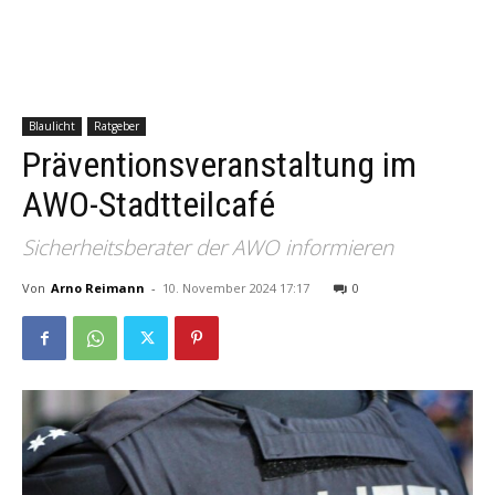
Blaulicht
Ratgeber
Präventionsveranstaltung im
AWO-Stadtteilcafé
Sicherheitsberater der AWO informieren
Von
Arno Reimann
-
10. November 2024 17:17
0