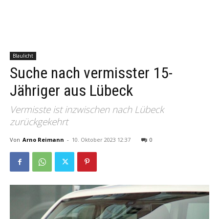
Blaulicht
Suche nach vermisster 15-
Jähriger aus Lübeck
Vermisste ist inzwischen nach Lübeck
zurückgekehrt
Von
Arno Reimann
-
10. Oktober 2023 12:37
0