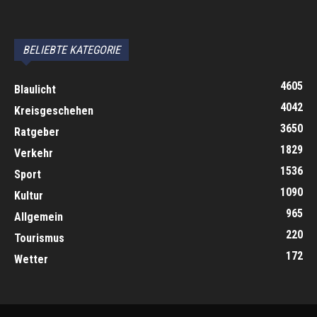
автоновости
Android Auto
Apple CarPlay
Обзор Toyota RAV4 2026
Subaru Forester Wilderness 2026 года
Volkswagen Tiguan SEL R-Line Turbo 2026
BELIEBTE KATEGORIE
4605
Blaulicht
4042
Kreisgeschehen
3650
Ratgeber
1829
Verkehr
1536
Sport
1090
Kultur
965
Allgemein
220
Tourismus
172
Wetter