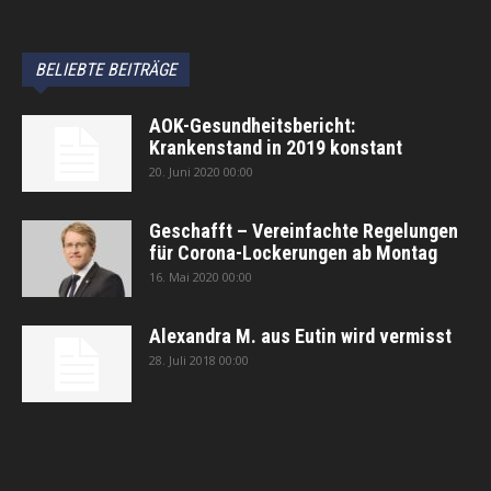
BELIEBTE BEITRÄGE
AOK-Gesundheitsbericht:
Krankenstand in 2019 konstant
20. Juni 2020 00:00
Geschafft – Vereinfachte Regelungen
für Corona-Lockerungen ab Montag
16. Mai 2020 00:00
Alexandra M. aus Eutin wird vermisst
28. Juli 2018 00:00
автоновости
Android Auto
Apple CarPlay
Обзор Toyota RAV4 2026
Subaru Forester Wilderness 2026 года
Volkswagen Tiguan SEL R-Line Turbo 2026