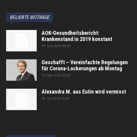
BELIEBTE BEITRÄGE
AOK-Gesundheitsbericht:
Krankenstand in 2019 konstant
20. Juni 2020 00:00
Geschafft – Vereinfachte Regelungen
für Corona-Lockerungen ab Montag
16. Mai 2020 00:00
Alexandra M. aus Eutin wird vermisst
28. Juli 2018 00:00
автоновости
Android Auto
Apple CarPlay
Обзор Toyota RAV4 2026
Subaru Forester Wilderness 2026 года
Volkswagen Tiguan SEL R-Line Turbo 2026