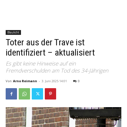
Blaulicht
Toter aus der Trave ist
identifiziert – aktualisiert
Es gibt keine Hinweise auf ein
Fremdverschulden am Tod des 34-Jährigen
Von
Arno Reimann
-
3. Juni 2025 14:01
0