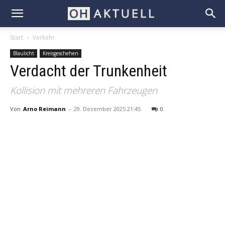
Start
Verkehr
Blaulicht
Kreisgeschehen
Verdacht der Trunkenheit
Kollision mit mehreren Fahrzeugen
Von
Arno Reimann
-
29. Dezember 2025 21:45
0