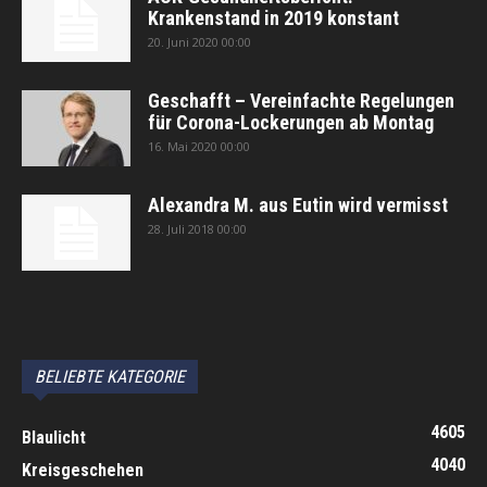
Krankenstand in 2019 konstant
20. Juni 2020 00:00
Geschafft – Vereinfachte Regelungen
für Corona-Lockerungen ab Montag
16. Mai 2020 00:00
Alexandra M. aus Eutin wird vermisst
28. Juli 2018 00:00
автоновости
Android Auto
Apple CarPlay
Обзор Toyota RAV4 2026
Subaru Forester Wilderness 2026 года
Volkswagen Tiguan SEL R-Line Turbo 2026
BELIEBTE KATEGORIE
4605
Blaulicht
4040
Kreisgeschehen