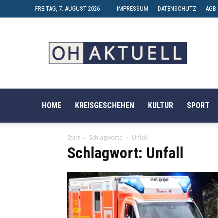
FREITAG, 7. AUGUST 2026
IMPRESSUM
DATENSCHUTZ
AGB
OH-
AKTUELL
HOME
KREISGESCHEHEN
KULTUR
SPORT
Start
Schlagworte
Unfall
Schlagwort: Unfall