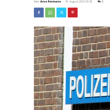
Von
Arno Reimann
-
18. August 2023 09:50
0