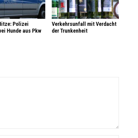
itze: Polizei
Verkehrsunfall mit Verdacht
wei Hunde aus Pkw
der Trunkenheit