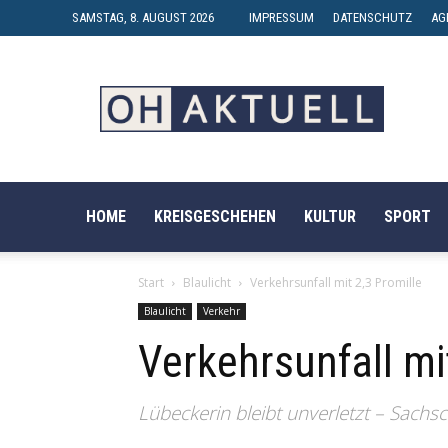
SAMSTAG, 8. AUGUST 2026
IMPRESSUM
DATENSCHUTZ
AG
OH-
AKTUELL
HOME
KREISGESCHEHEN
KULTUR
SPORT
Start
Blaulicht
Verkehrsunfall mit 2,3 Promille
Blaulicht
Verkehr
Verkehrsunfall mi
Lübeckerin bleibt unverletzt – Sach